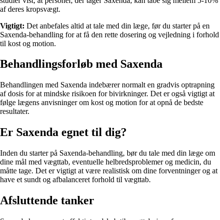
studier vist, at personer, der tager Saxenda, kan tabe sig mellem 5-10%
af deres kropsvægt.
Vigtigt:
Det anbefales altid at tale med din læge, før du starter på en
Saxenda-behandling for at få den rette dosering og vejledning i forhold
til kost og motion.
Behandlingsforløb med Saxenda
Behandlingen med Saxenda indebærer normalt en gradvis optrapning
af dosis for at mindske risikoen for bivirkninger. Det er også vigtigt at
følge lægens anvisninger om kost og motion for at opnå de bedste
resultater.
Er Saxenda egnet til dig?
Inden du starter på Saxenda-behandling, bør du tale med din læge om
dine mål med vægttab, eventuelle helbredsproblemer og medicin, du
måtte tage. Det er vigtigt at være realistisk om dine forventninger og at
have et sundt og afbalanceret forhold til vægttab.
Afsluttende tanker