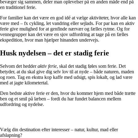
bevæger sig sammen, deler man oplevelser på en anden måde end på
en traditionel ferie.
For familier kan det være en god idé at vælge aktiviteter, hvor alle kan
være med – fx cykling, let vandring eller sejlads. For par kan en aktiv
ferie give mulighed for at genfinde nærvær og fælles rytme. Og for
vennegrupper kan det være en sjov udfordring at tage på en fælles
ekspedition, hvor man hjælper hinanden undervejs.
Husk nydelsen – det er stadig ferie
Selvom det hedder
aktiv ferie
, skal det stadig føles som ferie. Det
betyder, at du skal give dig selv lov til at nyde – både naturen, maden
og roen. Tag en ekstra kop kaffe med udsigt, spis lokalt, og lad være
med at jagte kilometertal.
Den bedste aktive ferie er den, hvor du kommer hjem med både trætte
ben og et smil på læben – fordi du har fundet balancen mellem
udfordring og nydelse.
Vælg din destination efter interesser – natur, kultur, mad eller
afslapning?