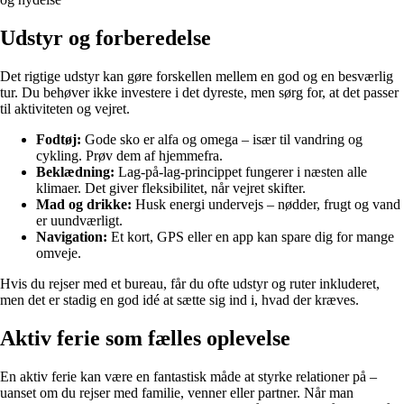
Udstyr og forberedelse
Det rigtige udstyr kan gøre forskellen mellem en god og en besværlig
tur. Du behøver ikke investere i det dyreste, men sørg for, at det passer
til aktiviteten og vejret.
Fodtøj:
Gode sko er alfa og omega – især til vandring og
cykling. Prøv dem af hjemmefra.
Beklædning:
Lag-på-lag-princippet fungerer i næsten alle
klimaer. Det giver fleksibilitet, når vejret skifter.
Mad og drikke:
Husk energi undervejs – nødder, frugt og vand
er uundværligt.
Navigation:
Et kort, GPS eller en app kan spare dig for mange
omveje.
Hvis du rejser med et bureau, får du ofte udstyr og ruter inkluderet,
men det er stadig en god idé at sætte sig ind i, hvad der kræves.
Aktiv ferie som fælles oplevelse
En aktiv ferie kan være en fantastisk måde at styrke relationer på –
uanset om du rejser med familie, venner eller partner. Når man