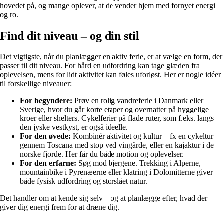
hovedet på, og mange oplever, at de vender hjem med fornyet energi
og ro.
Find dit niveau – og din stil
Det vigtigste, når du planlægger en aktiv ferie, er at vælge en form, der
passer til dit niveau. For hård en udfordring kan tage glæden fra
oplevelsen, mens for lidt aktivitet kan føles uforløst. Her er nogle idéer
til forskellige niveauer:
For begyndere:
Prøv en rolig vandreferie i Danmark eller
Sverige, hvor du går korte etaper og overnatter på hyggelige
kroer eller shelters. Cykelferier på flade ruter, som f.eks. langs
den jyske vestkyst, er også ideelle.
For den øvede:
Kombinér aktivitet og kultur – fx en cykeltur
gennem Toscana med stop ved vingårde, eller en kajaktur i de
norske fjorde. Her får du både motion og oplevelser.
For den erfarne:
Søg mod bjergene. Trekking i Alperne,
mountainbike i Pyrenæerne eller klatring i Dolomitterne giver
både fysisk udfordring og storslået natur.
Det handler om at kende sig selv – og at planlægge efter, hvad der
giver dig energi frem for at dræne dig.