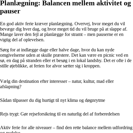
Planlægning: Balancen mellem aktivitet og
pauser
En god aktiv ferie kræver planlægning. Overvej, hvor meget du vil
bevæge dig hver dag, og hvor meget tid du vil bruge på at slappe af.
Mange laver den fejl at planlægge for stramt – men pauserne er en
vigtig del af oplevelsen.
Sørg for at indlægge dage eller halve dage, hvor du kan nyde
omgivelserne uden at skulle præstere. Det kan være en picnic ved en
sø, en dag på stranden eller et besøg i en lokal landsby. Det er ofte i de
stille øjeblikke, at ferien for alvor sætter sig i kroppen.
Vælg din destination efter interesser – natur, kultur, mad eller
afslapning?
Sådan tilpasser du dig hurtigt til nyt klima og døgnrytme
Rejs trygt: Gør rejseforsikring til en naturlig del af forberedelsen
Aktiv ferie for alle niveauer – find den rette balance mellem udfordring
og nydelse